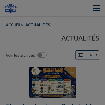
Contenu
Menu
Recherche
Pied de page
ACCUEIL
>
ACTUALITÉS
ACTUALITÉS
Voir les archives
FILTRER
Page 1. 10 actualités sur 15 affichées sur cette page. F