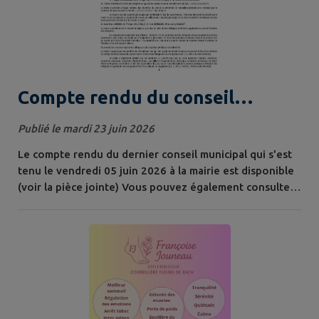
Compte rendu du conseil
municipal du 05 juin 2026
Publié le mardi 23 juin 2026
Le compte rendu du dernier conseil municipal qui s'est
tenu le vendredi 05 juin 2026 à la mairie est disponible
(voir la pièce jointe) Vous pouvez également consulter
les précédents comptes rendus sur le site Internet de la
commune en cliquant ici ou sous le lien ci-dessous.