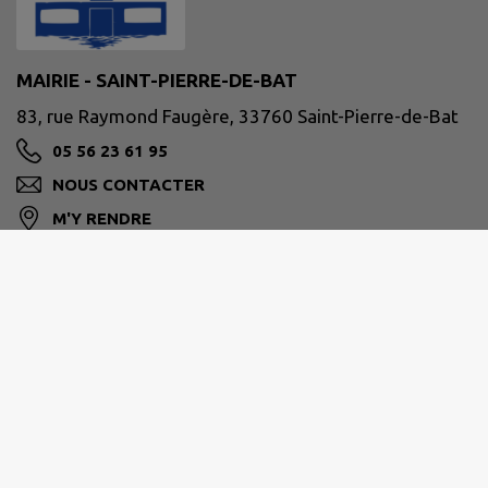
MAIRIE - SAINT-PIERRE-DE-BAT
83, rue Raymond Faugère, 33760 Saint-Pierre-de-Bat
05 56 23 61 95
NOUS CONTACTER
M'Y RENDRE
www.saintpierredebat.fr/
RURALES DE L'ENTRE-DEUX-MERS