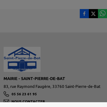
MAIRIE - SAINT-PIERRE-DE-BAT
83, rue Raymond Faugère, 33760 Saint-Pierre-de-Bat
05 56 23 61 95
NOUS CONTACTER