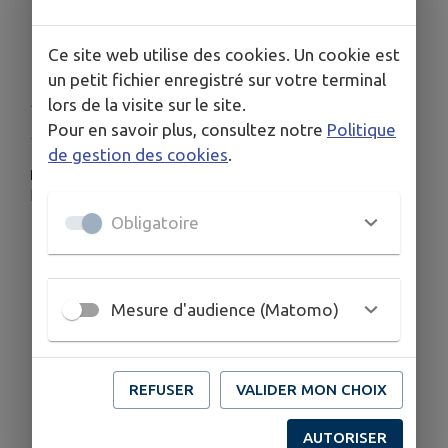
Télécharger la pièce jointe
Ce site web utilise des cookies. Un cookie est
un petit fichier enregistré sur votre terminal
Publié par Mairie de Saint-Pierre-de-Bat
lors de la visite sur le site.
Pour en savoir plus, consultez notre
Politique
de gestion des cookies
.
PLUS D'INFORMATIONS
https://www.saintpierredebat.fr/page/les_decisions_du_conseil_municipal
Obligatoire
Mesure d'audience (Matomo)
REFUSER
VALIDER MON CHOIX
AUTORISER