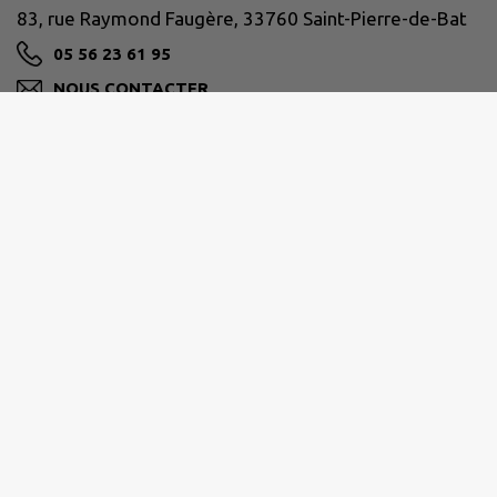
83, rue Raymond Faugère, 33760 Saint-Pierre-de-Bat
05 56 23 61 95
NOUS CONTACTER
M'Y RENDRE
www.saintpierredebat.fr/
RURALES DE L'ENTRE-DEUX-MERS
82, rue des Martyrs de la résistance et de le
déportation 33540 Sauveterre-de-Guyenne
05 56 71 81 76