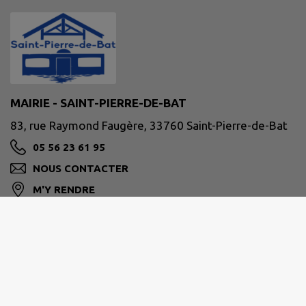
MAIRIE - SAINT-PIERRE-DE-BAT
83, rue Raymond Faugère, 33760 Saint-Pierre-de-Bat
05 56 23 61 95
NOUS CONTACTER
M'Y RENDRE
www.saintpierredebat.fr/